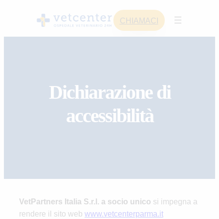
Skip
CHIAMACI
to
content
Dichiarazione di
accessibilità
VetPartners Italia S.r.l. a socio unico
si impegna a
rendere il sito web
www.vetcenterparma.it