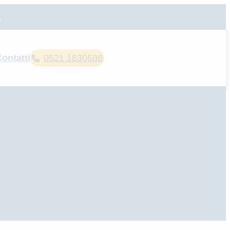
a
ontatti
0521 1830586