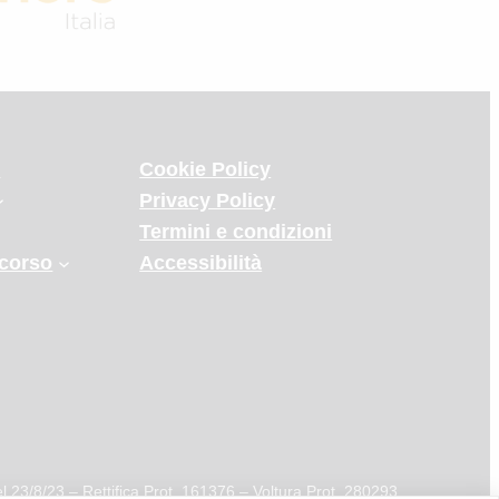
e
Cookie Policy
Privacy Policy
Termini e condizioni
corso
Accessibilità
el 23/8/23 – Rettifica Prot. 161376 – Voltura Prot. 280293