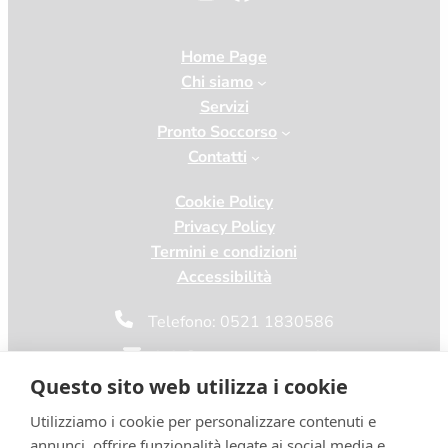
Home Page
Chi siamo
Servizi
Pronto Soccorso
Contatti
Cookie Policy
Privacy Policy
Termini e condizioni
Accessibilità
Telefono: 0521 1830586
info@vetcenterparma.it
Questo sito web utilizza i cookie
Utilizziamo i cookie per personalizzare contenuti e
VetPartners Italia S.r.l. a socio unico | Dir. San. Dott.ssa Annalisa Veronese Iscr.
annunci, offrire funzionalità legate ai social media e