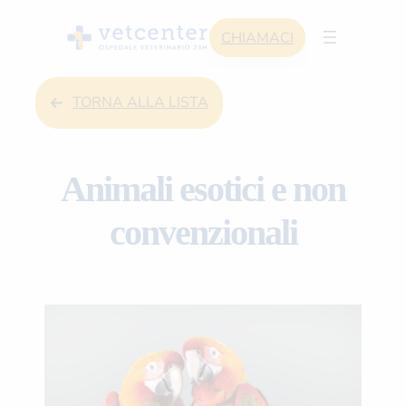
Skip
CHIAMACI
to
content
TORNA ALLA LISTA
Animali esotici e non
convenzionali