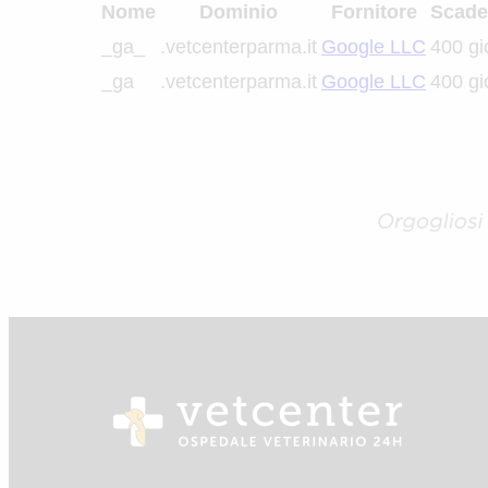
Nome
Dominio
Fornitore
Scade
_ga_
.vetcenterparma.it
Google LLC
400 gi
_ga
.vetcenterparma.it
Google LLC
400 gi