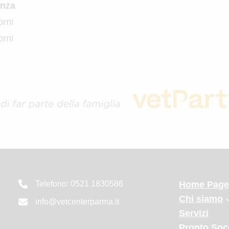
nza
orni
orni
Telefono: 0521 1830586
Home Pag
Chi siamo
info@vetcenterparma.it
Servizi
Pronto Soc