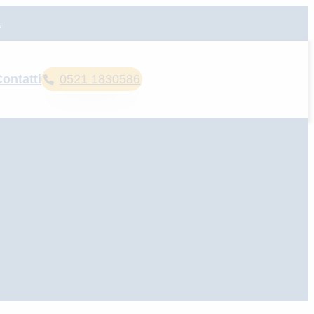
a
ontatti
0521 1830586