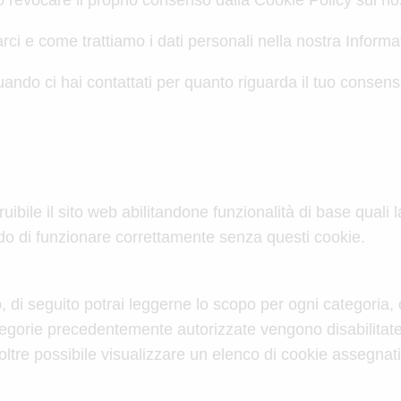
 revocare il proprio consenso dalla Cookie Policy sul no
ci e come trattiamo i dati personali nella nostra Informat
uando ci hai contattati per quanto riguarda il tuo consenso
uibile il sito web abilitandone funzionalità di base quali 
rado di funzionare correttamente senza questi cookie.
o, di seguito potrai leggerne lo scopo per ogni categoria, 
orie precedentemente autorizzate vengono disabilitate, t
ltre possibile visualizzare un elenco di cookie assegnati